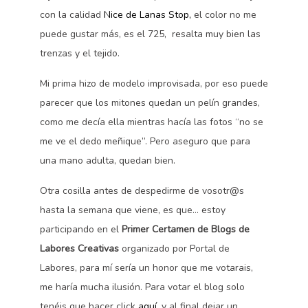
con la calidad
Nice de Lanas Stop,
el color no me
puede gustar más, es el 725, resalta muy bien las
trenzas y el tejido.
Mi prima hizo de modelo improvisada, por eso puede
parecer que los mitones quedan un pelín grandes,
como me decía ella mientras hacía las fotos “no se
me ve el dedo meñique”. Pero aseguro que para
una mano adulta, quedan bien.
Otra cosilla antes de despedirme de vosotr@s
hasta la semana que viene, es que… estoy
participando en el
Primer Certamen de Blogs de
Labores Creativas
organizado por Portal de
Labores, para mí sería un honor que me votarais,
me haría mucha ilusión. Para votar el blog solo
tenéis que hacer click
aquí
, y al final dejar un