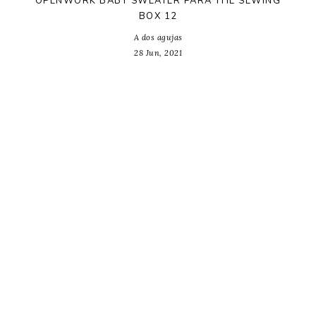
OPENWORK BABY SWEATER PARA THE SEWING
BOX 12
A dos agujas
28 Jun, 2021