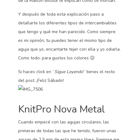
de la Maison Bisoux te explican cómo se montan.
Y después de toda esta explicación paso a
detallarte los diferentes tipos de intercambiables
que tengo y qué me han parecido. Como siempre:
es mi opinión, tu puedes tener el mismo tipo de
aguja que yo, encantarte tejer con ella y yo odiarla.
Como todo: para gustos los colores 😉
Si haces click en “
Sigue Leyendo
” tienes el resto
del post. ¡Feliz Sábado!
KnitPro Nova Metal
Cuando empecé con las agujas circulares, las
primeras de todas las que he tenido, fueron unas
agujas de 2.5 mm de esta misma línea. Siempre me