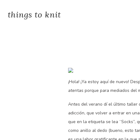
things to knit
¡Hola! ¡Ya estoy aquí de nuevo! D
atentas porque para mediados del me
Antes del verano dí el último talle
adicción, que volver a entrar en un
que en la etiqueta se lea “Socks”, 
como anillo al dedo (bueno, esto tam
es una labor gratificante en la que 