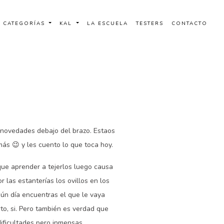
CATEGORÍAS
KAL
LA ESCUELA
TESTERS
CONTACTO
novedades debajo del brazo. Estaos
ás 😉 y les cuento lo que toca hoy.
 que aprender a tejerlos luego causa
 las estanterías los ovillos en los
gún día encuentras el que le vaya
rto, si. Pero también es verdad que
dificultades pero inmensas