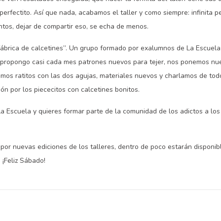
 perfectito. Así que nada, acabamos el taller y como siempre: infinita
untos, dejar de compartir eso, se echa de menos.
ábrica de calcetines”. Un grupo formado por exalumnos de La Escuela d
ropongo casi cada mes patrones nuevos para tejer, nos ponemos nue
timos ratitos con las dos agujas, materiales nuevos y charlamos de t
ón por los piececitos con calcetines bonitos.
La Escuela y quieres formar parte de la comunidad de los adictos a los
or nuevas ediciones de los talleres, dentro de poco estarán disponib
. ¡Feliz Sábado!