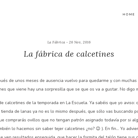
HOME
La Fábrica - 26 Nov, 2016
La fábrica de calcetines
espués de unos meses de ausencia vuelvo para quedarme y con muchas 
s que viene hay una sorpresilla que se que os va a gustar. No digo m
r de calcetines de la temporada en La Escuela. Ya sabéis que yo aviso:
a tienda de lanas ya no es lo mismo después, que sólo vas buscando por
que comprarás ovillos que no tengan patrón asignado todavía por si al
bién lo hacemos sin saber tejer calcetines ¿no? 😉 ). En fin… Yo advie
se ven resultados enseguida, que hacer la formita del talón tiene sus 