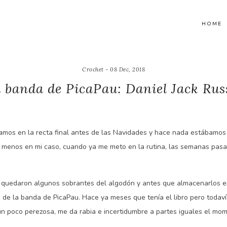
HOME
Crochet - 08 Dec, 2018
 banda de PicaPau: Daniel Jack Rus
amos en la recta final antes de las Navidades y hace nada estábamos
al menos en mi caso, cuando ya me meto en la rutina, las semanas pas
 quedaron algunos sobrantes del algodón y antes que almacenarlos en
o de la banda de PicaPau. Hace ya meses que tenía el libro pero toda
un poco perezosa, me da rabia e incertidumbre a partes iguales el mo