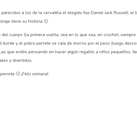
recidos a los de la cervatilla el elegido fue Daniel Jack Russell, el b
onaje tiene su historia 🙂
del cuerpo (la primera vuelta, sea en lo que sea, en crochet, siempre 
 al borde y el pobre perrete se caía de morros por el peso (luego desco
s que estéis pensando en hacer algún regalito a niños pequeños, tené
les y divertidos.
perrete 🙂 ¡Feliz semana!