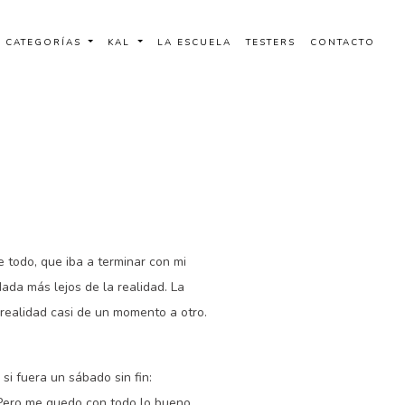
CATEGORÍAS
KAL
LA ESCUELA
TESTERS
CONTACTO
todo, que iba a terminar con mi
 Nada más lejos de la realidad. La
 realidad casi de un momento a otro.
si fuera un sábado sin fin:
. Pero me quedo con todo lo bueno