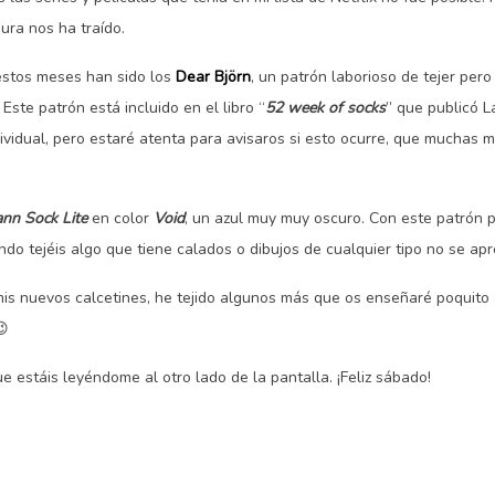
ura nos ha traído.
estos meses han sido los
Dear Björn
, un patrón laborioso de tejer per
 Este patrón está incluido en el libro “
52 week of socks
” que publicó 
vidual, pero estaré atenta para avisaros si esto ocurre, que muchas 
nn Sock Lite
en color
Void
, un azul muy muy oscuro. Con este patrón 
do tejéis algo que tiene calados o dibujos de cualquier tipo no se apr
mis nuevos calcetines, he tejido algunos más que os enseñaré poquito
😉
e estáis leyéndome al otro lado de la pantalla. ¡Feliz sábado!