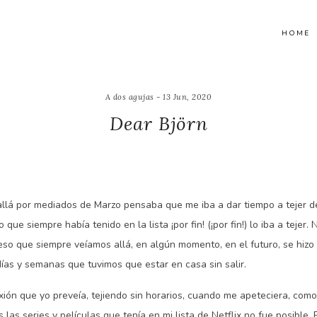
HOME
A dos agujas - 13 Jun, 2020
Dear Björn
á por mediados de Marzo pensaba que me iba a dar tiempo a tejer de 
que siempre había tenido en la lista ¡por fin! (¡por fin!) lo iba a tejer.
 eso que siempre veíamos allá, en algún momento, en el futuro, se hizo
días y semanas que tuvimos que estar en casa sin salir.
ión que yo preveía, tejiendo sin horarios, cuando me apeteciera, como 
 las series y películas que tenía en mi lista de Netflix no fue posible