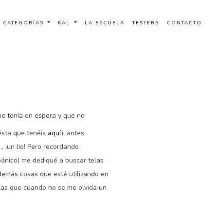
CATEGORÍAS
KAL
LA ESCUELA
TESTERS
CONTACTO
e tenía en espera y que no
ésta que tenéis
aquí
), antes
 ¡un lio! Pero recordando
pánico) me dediqué a buscar telas
 demás cosas que esté utilizando en
las que cuando no se me olvida un