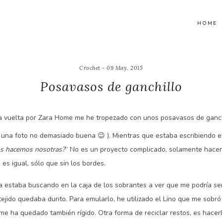
HOME
Crochet - 09 May, 2015
Posavasos de ganchillo
 vuelta por Zara Home me he tropezado con unos posavasos de ganchi
 una foto no demasiado buena 😉 ). Mientras que estaba escribiendo el 
os hacemos nosotras?
” No es un proyecto complicado, solamente hacer e
es igual, sólo que sin los bordes.
a estaba buscando en la caja de los sobrantes a ver que me podría se
ejido quedaba durito. Para emularlo, he utilizado el Lino que me sobr
me ha quedado también rígido. Otra forma de reciclar restos, es hace