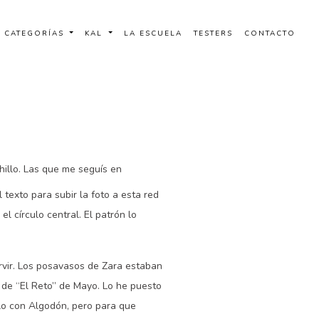
CATEGORÍAS
KAL
LA ESCUELA
TESTERS
CONTACTO
llo. Las que me seguís en
texto para subir la foto a esta red
l círculo central. El patrón lo
rvir. Los posavasos de Zara estaban
ó de “El Reto” de Mayo. Lo he puesto
rlo con Algodón, pero para que