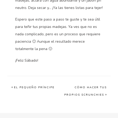
madejas, aclara con agua abundante y un jabón ph
neutro. Deja secar y… ¡Ya las tienes listas para tejer!
Espero que este paso a paso te guste y te sea útil
para teñir tus propias madejas. Ya ves que no es
nada complicado, pero es un proceso que requiere
paciencia 🙂 Aunque el resultado merece
totalmente la pena 🙂
¡Feliz Sábado!
«
EL PEQUEÑO PRÍNCIPE
CÓMO HACER TUS
»
PROPIOS SCRUNCHIES