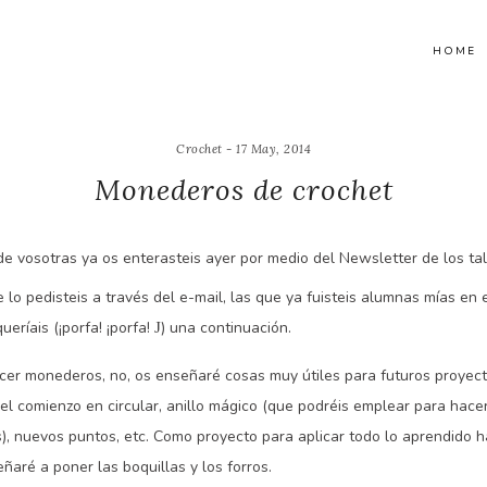
HOME
Crochet - 17 May, 2014
Monederos de crochet
e vosotras ya os enterasteis ayer por medio del Newsletter de los tall
o pedisteis a través del e-mail, las que ya fuisteis alumnas mías en e
eríais (¡porfa! ¡porfa!
) una continuación.
J
cer monederos, no, os enseñaré cosas muy útiles para futuros proyect
 el comienzo en circular, anillo mágico (que podréis emplear para hace
ys), nuevos puntos, etc. Como proyecto para aplicar todo lo aprendido
ñaré a poner las boquillas y los forros.