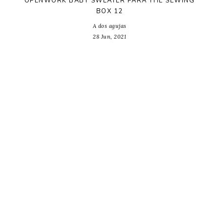
OPENWORK BABY SWEATER PARA THE SEWING
BOX 12
A dos agujas
28 Jun, 2021